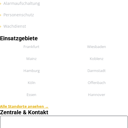
Alarmaufschaltung
Personenschutz
Wachdienst
Einsatzgebiete
Frankfurt
Wiesbaden
Mainz
Koblenz
Hamburg
Darmstadt
Köln
Offenbach
Essen
Hannover
Alle Standorte ansehen →
Zentrale & Kontakt
📍 Hesse Sicherheitsdienst