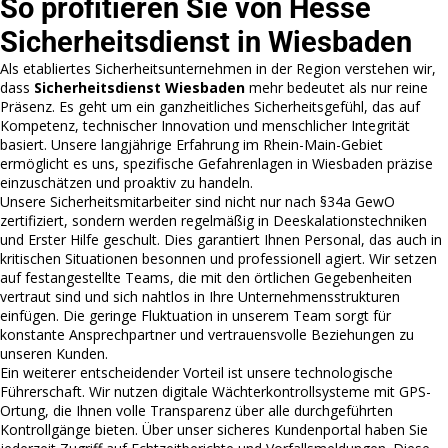
So profitieren Sie von Hesse
Sicherheitsdienst in Wiesbaden
Als etabliertes Sicherheitsunternehmen in der Region verstehen wir,
dass
Sicherheitsdienst Wiesbaden
mehr bedeutet als nur reine
Präsenz. Es geht um ein ganzheitliches Sicherheitsgefühl, das auf
Kompetenz, technischer Innovation und menschlicher Integrität
basiert. Unsere langjährige Erfahrung im Rhein-Main-Gebiet
ermöglicht es uns, spezifische Gefahrenlagen in Wiesbaden präzise
einzuschätzen und proaktiv zu handeln.
Unsere Sicherheitsmitarbeiter sind nicht nur nach §34a GewO
zertifiziert, sondern werden regelmäßig in Deeskalationstechniken
und Erster Hilfe geschult. Dies garantiert Ihnen Personal, das auch in
kritischen Situationen besonnen und professionell agiert. Wir setzen
auf festangestellte Teams, die mit den örtlichen Gegebenheiten
vertraut sind und sich nahtlos in Ihre Unternehmensstrukturen
einfügen. Die geringe Fluktuation in unserem Team sorgt für
konstante Ansprechpartner und vertrauensvolle Beziehungen zu
unseren Kunden.
Ein weiterer entscheidender Vorteil ist unsere technologische
Führerschaft. Wir nutzen digitale Wächterkontrollsysteme mit GPS-
Ortung, die Ihnen volle Transparenz über alle durchgeführten
Kontrollgänge bieten. Über unser sicheres Kundenportal haben Sie