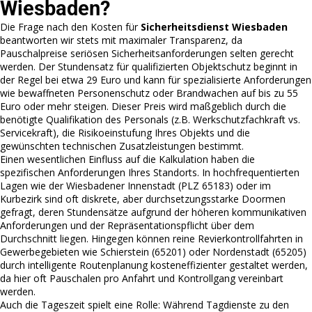
Wiesbaden?
Die Frage nach den Kosten für
Sicherheitsdienst Wiesbaden
beantworten wir stets mit maximaler Transparenz, da
Pauschalpreise seriösen Sicherheitsanforderungen selten gerecht
werden. Der Stundensatz für qualifizierten Objektschutz beginnt in
der Regel bei etwa 29 Euro und kann für spezialisierte Anforderungen
wie bewaffneten Personenschutz oder Brandwachen auf bis zu 55
Euro oder mehr steigen. Dieser Preis wird maßgeblich durch die
benötigte Qualifikation des Personals (z.B. Werkschutzfachkraft vs.
Servicekraft), die Risikoeinstufung Ihres Objekts und die
gewünschten technischen Zusatzleistungen bestimmt.
Einen wesentlichen Einfluss auf die Kalkulation haben die
spezifischen Anforderungen Ihres Standorts. In hochfrequentierten
Lagen wie der Wiesbadener Innenstadt (PLZ 65183) oder im
Kurbezirk sind oft diskrete, aber durchsetzungsstarke Doormen
gefragt, deren Stundensätze aufgrund der höheren kommunikativen
Anforderungen und der Repräsentationspflicht über dem
Durchschnitt liegen. Hingegen können reine Revierkontrollfahrten in
Gewerbegebieten wie Schierstein (65201) oder Nordenstadt (65205)
durch intelligente Routenplanung kosteneffizienter gestaltet werden,
da hier oft Pauschalen pro Anfahrt und Kontrollgang vereinbart
werden.
Auch die Tageszeit spielt eine Rolle: Während Tagdienste zu den