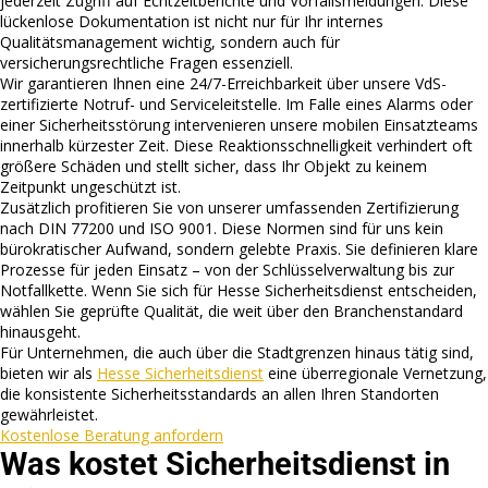
jederzeit Zugriff auf Echtzeitberichte und Vorfallsmeldungen. Diese
lückenlose Dokumentation ist nicht nur für Ihr internes
Qualitätsmanagement wichtig, sondern auch für
versicherungsrechtliche Fragen essenziell.
Wir garantieren Ihnen eine 24/7-Erreichbarkeit über unsere VdS-
zertifizierte Notruf- und Serviceleitstelle. Im Falle eines Alarms oder
einer Sicherheitsstörung intervenieren unsere mobilen Einsatzteams
innerhalb kürzester Zeit. Diese Reaktionsschnelligkeit verhindert oft
größere Schäden und stellt sicher, dass Ihr Objekt zu keinem
Zeitpunkt ungeschützt ist.
Zusätzlich profitieren Sie von unserer umfassenden Zertifizierung
nach DIN 77200 und ISO 9001. Diese Normen sind für uns kein
bürokratischer Aufwand, sondern gelebte Praxis. Sie definieren klare
Prozesse für jeden Einsatz – von der Schlüsselverwaltung bis zur
Notfallkette. Wenn Sie sich für Hesse Sicherheitsdienst entscheiden,
wählen Sie geprüfte Qualität, die weit über den Branchenstandard
hinausgeht.
Für Unternehmen, die auch über die Stadtgrenzen hinaus tätig sind,
bieten wir als
Hesse Sicherheitsdienst
eine überregionale Vernetzung,
die konsistente Sicherheitsstandards an allen Ihren Standorten
gewährleistet.
Kostenlose Beratung anfordern
Was kostet Sicherheitsdienst in