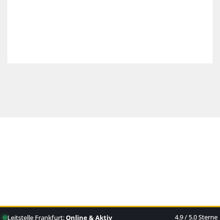
Michael Nowak
4.9 / 5.0 Sterne
Leitstelle Frankfurt:
Online & Aktiv