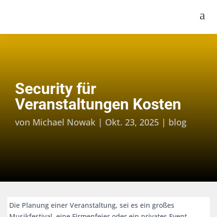
a
Security für
Veranstaltungen Kosten
von
Michael Nowak
|
Okt. 23, 2025
|
blog
Die Planung einer Veranstaltung, sei es ein großes
Musikfestival, eine Firmenfeier oder ein privates Event,