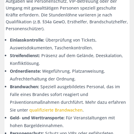
Aufgaben wie Personenschutz, VIP-Betreuung oder der
Umgang mit gewalttätigen Personen speziell geschulte
Kräfte erfordern. Die Stundenlöhne variieren je nach
Qualifikation (z.B. §34a GewO, Ersthelfer, Brandschutzhelfer,
Personenschützer).
Einlasskontrolle:
Überprüfung von Tickets,
Ausweisdokumenten, Taschenkontrollen.
Streifendienst:
Präsenz auf dem Gelände, Deeskalation,
Konfliktlösung.
Ordnerdienste:
Wegeführung, Platzanweisung,
Aufrechterhaltung der Ordnung.
Brandwachen:
Speziell ausgebildetes Personal, das im
Falle eines Brandes sofort reagiert und
Präventionsmaßnahmen durchführt. Mehr dazu erfahren
Sie unter
qualifizierte Brandwachen
.
Geld- und Werttransporte:
Für Veranstaltungen mit
hohen Bargeldeinnahmen.
Personenschutz:
Schutz von VIPs oder gefährdeten