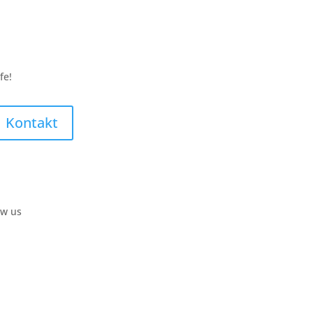
fe!
Kontakt
ow us