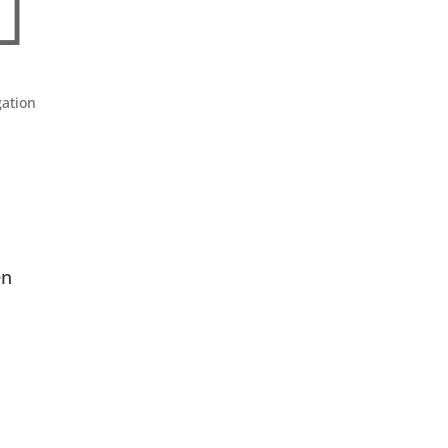

ation
en