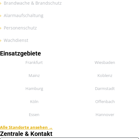
Brandwache & Brandschutz
Alarmaufschaltung
Personenschutz
Wachdienst
Einsatzgebiete
Frankfurt
Wiesbaden
Mainz
Koblenz
Hamburg
Darmstadt
Köln
Offenbach
Essen
Hannover
Alle Standorte ansehen →
Zentrale & Kontakt