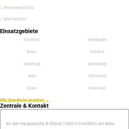
Personenschutz
Wachdienst
Einsatzgebiete
Frankfurt
Wiesbaden
Mainz
Koblenz
Hamburg
Darmstadt
Köln
Offenbach
Essen
Hannover
Alle Standorte ansehen →
Zentrale & Kontakt
📍 Hesse Sicherheitsdienst
An der Hauptwache B-Ebene 7 60313 Frankfurt am Main