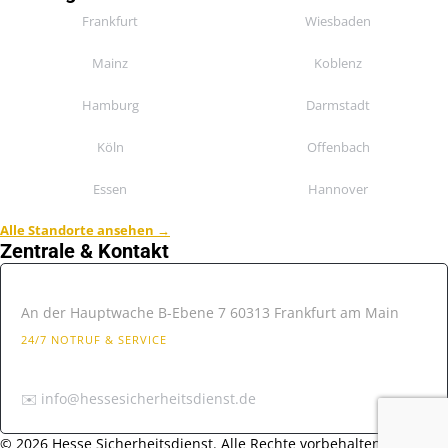
Frankfurt
Wiesbaden
Mainz
Koblenz
Hamburg
Darmstadt
Köln
Offenbach
Essen
Hannover
Alle Standorte ansehen →
Zentrale & Kontakt
📍 Hesse Sicherheitsdienst
An der Hauptwache B-Ebene 7 60313 Frankfurt am Main
24/7 NOTRUF & SERVICE
📞06986090649
✉️ info@hessesicherheitsdienst.de
© 2026 Hesse Sicherheitsdienst. Alle Rechte vorbehalten.