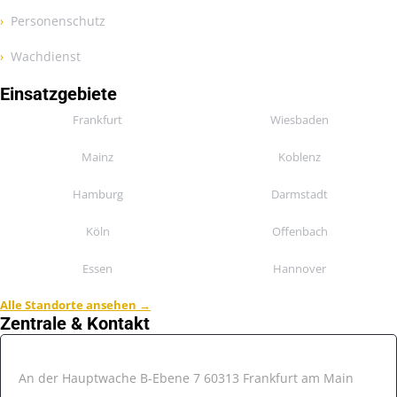
Personenschutz
Wachdienst
Einsatzgebiete
Frankfurt
Wiesbaden
Mainz
Koblenz
Hamburg
Darmstadt
Köln
Offenbach
Essen
Hannover
Alle Standorte ansehen →
Zentrale & Kontakt
📍 Hesse Sicherheitsdienst
An der Hauptwache B-Ebene 7 60313 Frankfurt am Main