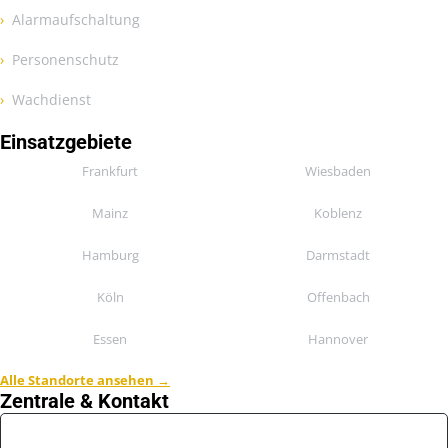
Alarmaufschaltung
Personenschutz
Wachdienst
Einsatzgebiete
Frankfurt
Wiesbaden
Mainz
Koblenz
Hamburg
Darmstadt
Köln
Offenbach
Essen
Hannover
Alle Standorte ansehen →
Zentrale & Kontakt
📍 Hesse Sicherheitsdienst