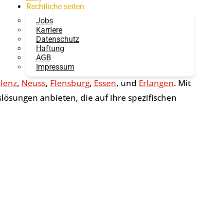
Rechtliche seiten
s zur ersten Wahl für Unternehmen und Privatkunden
Jobs
Karriere
 wie
Brandwachen
,
Objektschutz
, und
Datenschutz
Haftung
hen Anforderungen zu erfüllen und Ihnen ein
AGB
Impressum
lenz
,
Neuss
,
Flensburg
,
Essen
, und
Erlangen
. Mit
sungen anbieten, die auf Ihre spezifischen