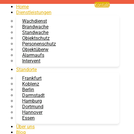
Kontakt
Home
Dienstleistungen
Wachdienst
Brandwache
Standwache
 MAIN – IHR
Objektschutz
Personenschutz
Objektüberw
Alarmaufs
Intervent
en Sicherheitslösungen. Erfahren Sie mehr
Standorte
Frankfurt
Koblenz
Berlin
Darmstadt
Hamburg
Dortmund
Hannover
n
i
Essen
Über uns
erheitsdienst stolz darauf, unseren Kunden den besten
Blog