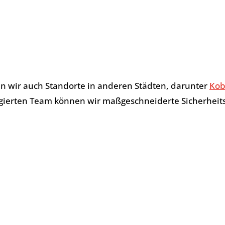
ngagement für erstklassige Sicherheitsdienste hat un
en.
heitslösungen, darunter hochwertige Dienstleistungen
erheitslösungen sind darauf ausgelegt, Ihre spezifisc
n wir auch Standorte in anderen Städten, darunter
Kob
rten Team können wir maßgeschneiderte Sicherheitslö