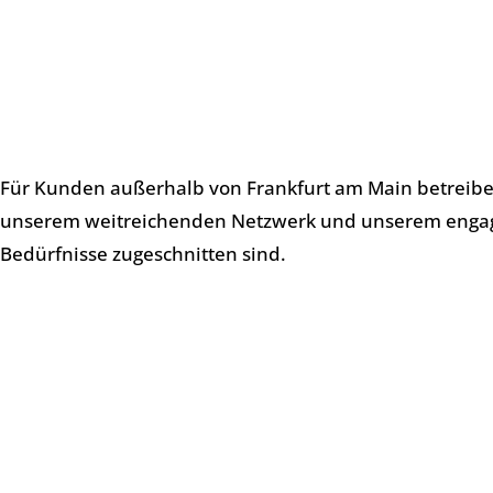
Revierstreifendienst
in der Region anzubieten. Unser E
gemacht, die eine zuverlässige Sicherheitslösung such
Unser
Standort in Frankfurt
bietet verschiedene Sicher
Baustellenbewachung
. Unsere maßgeschneiderten Sich
Höchstmaß an Schutz zu bieten.
Für Kunden außerhalb von Frankfurt am Main betreibe
unserem weitreichenden Netzwerk und unserem engagie
Bedürfnisse zugeschnitten sind.